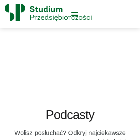
Skip to content
Główne
Menu
Logo
Podcasty
Wolisz posłuchać? Odkryj najciekawsze