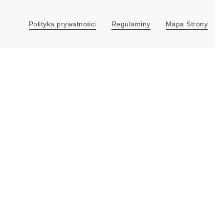
agram
Linkedin
Polityka prywatności
Regulaminy
Mapa Strony
l
social
ink