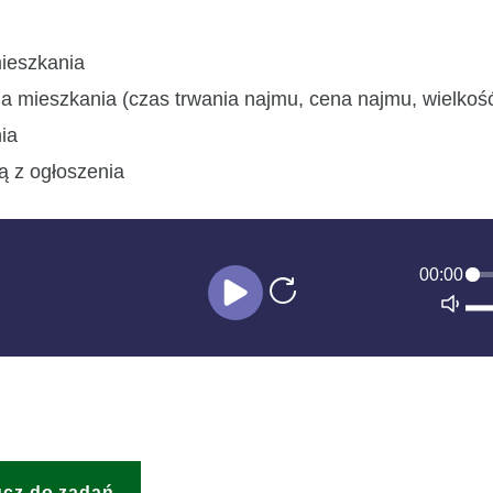
ieszkania
mieszkania (czas trwania najmu, cena najmu, wielkość o
ia
ą z ogłoszenia
00:00
ucz do zadań