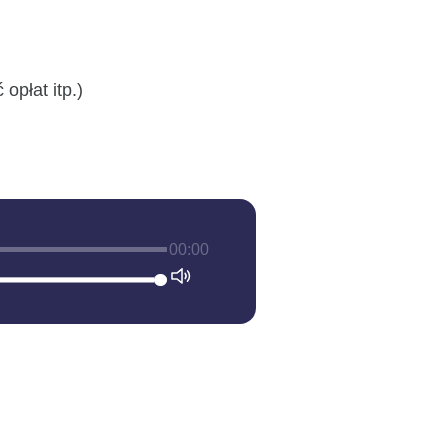
płat itp.)
00:00