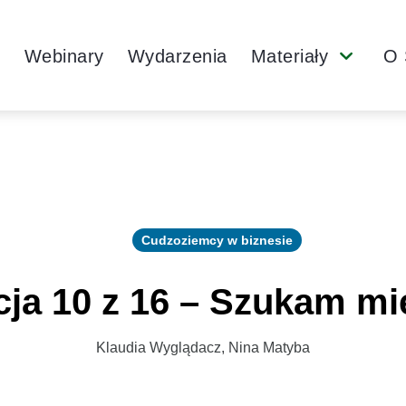
Main
y
Webinary
Wydarzenia
Materiały
O 
Submenu
Navigation
Cudzoziemcy w biznesie
ja 10 z 16 – Szukam mi
Klaudia Wyglądacz, Nina Matyba