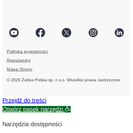
social
Facebook
Twitter
Instagram
Linke
link
social
social
social
socia
Polityka prywatności
link
link
link
link
Regulaminy
Mapa Strony
© 2026 Żabka Polska sp. z o.o. Wszelkie prawa zastrzeżone.
Przejdź do treści
Otwórz pasek narzędzi
Narzędzia dostępności