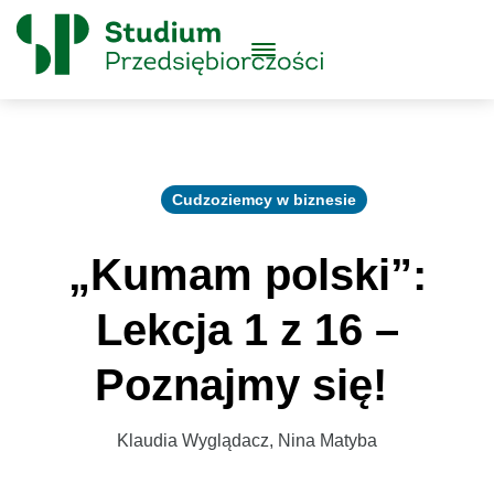
Skip to content
Główne
Menu
Logo
Cudzoziemcy w biznesie
„Kumam polski”:
Lekcja 1 z 16 –
Poznajmy się!
Klaudia Wyglądacz, Nina Matyba