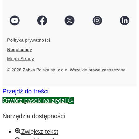
social
Facebook
Twitter
Instagram
Linke
link
social
social
social
socia
Polityka prywatności
link
link
link
link
Regulaminy
Mapa Strony
© 2026 Żabka Polska sp. z o.o. Wszelkie prawa zastrzeżone.
Przejdź do treści
Otwórz pasek narzędzi
Narzędzia dostępności
Zwiększ tekst