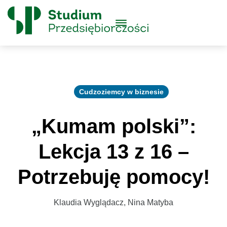
Skip to content
Główne
Menu
Logo
Cudzoziemcy w biznesie
„Kumam polski”:
Lekcja 13 z 16 –
Potrzebuję pomocy!
Klaudia Wyglądacz, Nina Matyba