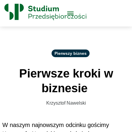
Skip to content
Główne
Menu
Logo
Pierwszy biznes
Pierwsze kroki w
biznesie
Krzysztof Nawelski
W naszym najnowszym odcinku gościmy