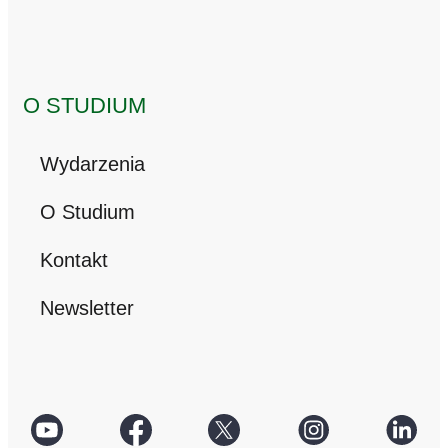
O STUDIUM
Wydarzenia
O Studium
Kontakt
Newsletter
social
Facebook
Twitter
Instagram
Linke