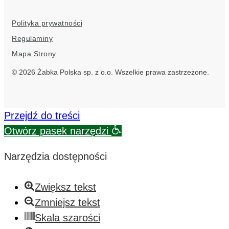
link
social
social
social
socia
Polityka prywatności
link
link
link
link
Regulaminy
Mapa Strony
© 2026 Żabka Polska sp. z o.o. Wszelkie prawa zastrzeżone.
Przejdź do treści
Otwórz pasek narzędzi
Narzędzia dostępności
Zwiększ tekst
Zmniejsz tekst
Skala szarości