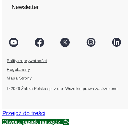
Newsletter
social
Facebook
Twitter
Instagram
Linke
link
social
social
social
socia
Polityka prywatności
link
link
link
link
Regulaminy
Mapa Strony
© 2026 Żabka Polska sp. z o.o. Wszelkie prawa zastrzeżone.
Przejdź do treści
Otwórz pasek narzędzi