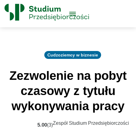
Skip to content
Główne
Menu
Logo
Cudzoziemcy w biznesie
Zezwolenie na pobyt
czasowy z tytułu
wykonywania pracy
Zespół Studium Przedsiębiorczości
5.00
(3)