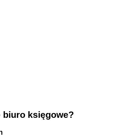
e biuro księgowe?
h