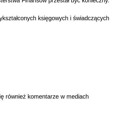
terstwa Finansów przestał być konieczny.
wykształconych księgowych i świadczących
się również komentarze w mediach