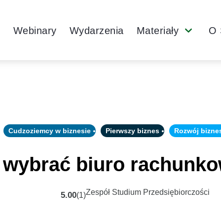
Main
y
Webinary
Wydarzenia
Materiały
O 
Submenu
Navigation
Cudzoziemcy w biznesie
Pierwszy biznes
Rozwój bizne
 wybrać biuro rachunk
Zespół Studium Przedsiębiorczości
5.00
(1)