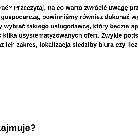
rać? Przeczytaj, na co warto zwrócić uwagę p
ść gospodarczą, powinniśmy również dokonać 
 wybrać takiego usługodawcę, który będzie spe
ć kilka usystematyzowanych ofert. Zwykle po
ich zakres, lokalizacja siedziby biura czy lic
zajmuje?