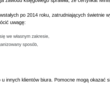
 zawodu księgowego sprawiła, że certyfikat Minis
owstałych po 2014 roku, zatrudniających świetnie 
rócić uwagę:
się we własnym zakresie,
rganizowany sposób,
ub u innych klientów biura. Pomocne mogą okazać 