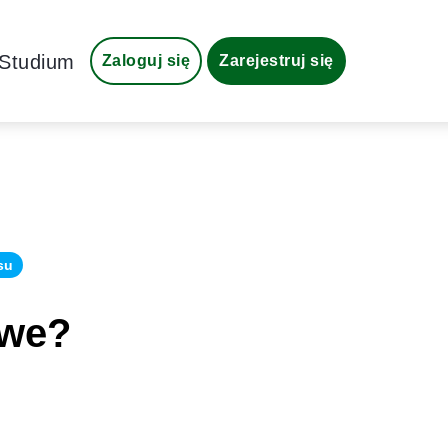
Studium
Zaloguj się
Zarejestruj się
su
owe?