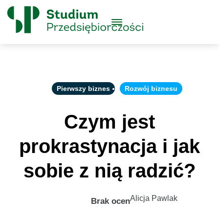
Skip to content
Główne
Menu
Logo
Pierwszy biznes
Rozwój biznesu
Czym jest
prokrastynacja i jak
sobie z nią radzić?
Alicja Pawlak
Brak ocen