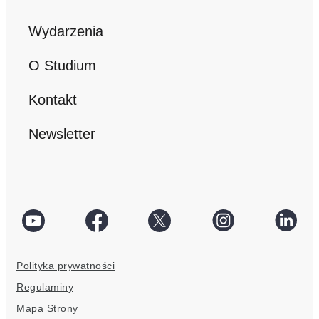
Wydarzenia
O Studium
Kontakt
Newsletter
social
Facebook
Twitter
Instagram
Linke
link
social
social
social
socia
Polityka prywatności
link
link
link
link
Regulaminy
Mapa Strony