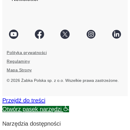
social
Facebook
Twitter
Instagram
Linke
link
social
social
social
socia
Polityka prywatności
link
link
link
link
Regulaminy
Mapa Strony
© 2026 Żabka Polska sp. z o.o. Wszelkie prawa zastrzeżone.
Przejdź do treści
Otwórz pasek narzędzi
Narzędzia dostępności