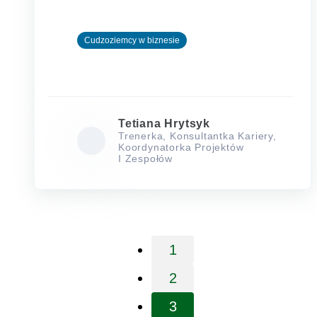
Cudzoziemcy w biznesie
Tetiana Hrytsyk
Trenerka, Konsultantka Kariery,
Koordynatorka Projektów
I Zespołów
1
Page
2
Page
3
Page