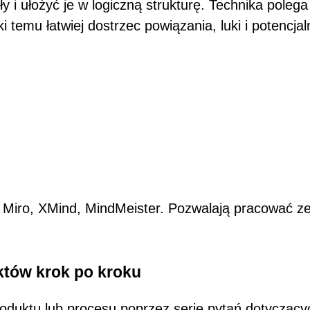
i ułożyć je w logiczną strukturę. Technika poleg
i temu łatwiej dostrzec powiązania, luki i potencjal
: Miro, XMind, MindMeister. Pozwalają pracować z
tów krok po kroku
duktu lub procesu poprzez serię pytań dotyczący