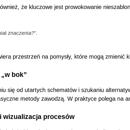
również, że kluczowe jest prowokowanie nieszablo
iał znaczenia?”.
iera przestrzeń na pomysły, które mogą zmienić kie
ń „w bok”
 się od utartych schematów i szukaniu alternatyw
 klasyczne metody zawodzą. W praktyce polega na a
 wizualizacja procesów