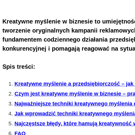
Kreatywne myślenie w biznesie to umiejętność
tworzenie oryginalnych kampanii reklamowych
fundamentem codziennego działania przedsięb
konkurencyjnej i pomagają reagować na sytua
Spis treści:
Kreatywne myślenie a przedsiębiorczość – jak
Czym jest kreatywne myślenie w biznesie – pra
Najważniejsze techniki kreatywnego myślenia 
Jak wprowadzić techniki kreatywnego myślenia
Najczęstsze błędy, które hamują kreatywność 
FAQ