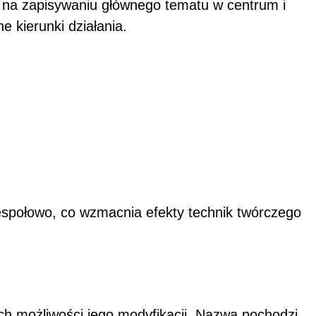
a na zapisywaniu głównego tematu w centrum i
ne kierunki działania.
espołowo, co wzmacnia efekty technik twórczego
ch możliwości jego modyfikacji. Nazwa pochodzi