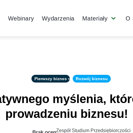
Main
y
Webinary
Wydarzenia
Materiały
O 
Submenu
Navigation
Pierwszy biznes
Rozwój biznesu
atywnego myślenia, któr
prowadzeniu biznesu!
Zespół Studium Przedsiębiorczości
Brak ocen