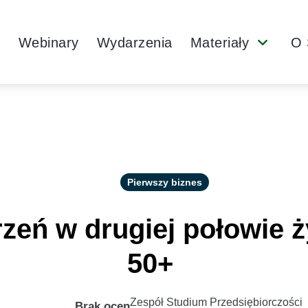
Main
y
Webinary
Wydarzenia
Materiały
O 
Submenu
Navigation
Pierwszy biznes
zeń w drugiej połowie 
50+
Zespół Studium Przedsiębiorczości
Brak ocen