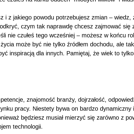
jesz i z jakiego powodu potrzebujesz zmian – wiedz
y odkryć, czym tak naprawdę chcesz zajmować się
eśli nie czułeś tego wcześniej – możesz w końcu rob
e życia może być nie tylko źródłem dochodu, ale ta
yć inspiracją dla innych. Pamiętaj, że wiek to tylk
petencje, znajomość branży, dojrzałość, odpowied
ku pracy. Niestety bywa on bardzo dynamiczny i p
 ponieważ będziesz musiał mierzyć się zarówno z p
jem technologii.