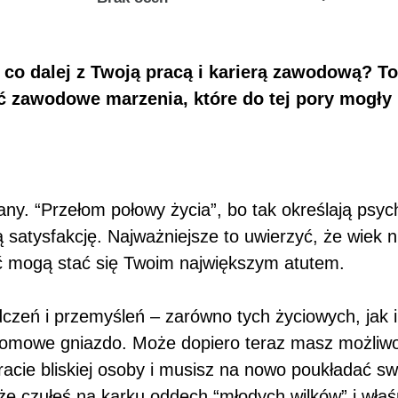
co dalej z Twoją pracą i karierą zawodową? T
ać zawodowe marzenia, które do tej pory mogły
y. “Przełom połowy życia”, bo tak określają psy
satysfakcję. Najważniejsze to uwierzyć, że wiek n
ść mogą stać się Twoim największym atutem.
czeń i przemyśleń – zarówno tych życiowych, jak
ły domowe gniazdo. Może dopiero teraz masz możliw
racie bliskiej osoby i musisz na nowo poukładać s
oże czułeś na karku oddech “młodych wilków” i wła