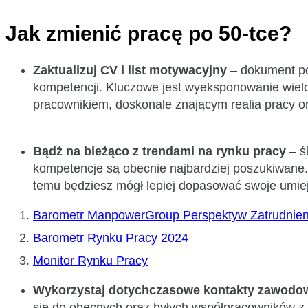
Jak zmienić pracę po 50-tce?
Zaktualizuj CV i list motywacyjny
– dokument p
kompetencji. Kluczowe jest wyeksponowanie wielo
pracownikiem, doskonale znającym realia pracy o
Bądź na bieżąco z trendami na rynku pracy
– ś
kompetencje są obecnie najbardziej poszukiwane.
temu będziesz mógł lepiej dopasować swoje umie
Barometr ManpowerGroup Perspektyw Zatrudnien
Barometr Rynku Pracy 2024
Monitor Rynku Pracy
Wykorzystaj dotychczasowe kontakty zawod
się do obecnych oraz byłych współpracowników z 