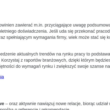
owinien zawierać m.in. przyciągające uwagę podsumow
letniego doświadczenia. Jeśli uda się przekonać praco
raz spełniającym wymagania firmy, wiek może stać się 
ledzenie aktualnych trendów na rynku pracy to podstawa
 Korzystaj z raportów branżowych, dzięki którym będzi
jętności do wymagań rynku i zwiększyć swoje szanse na
ia
owe
– oraz aktywnie nawiązuj nowe relacje, biorąc udzia
prośbą o referencje i rekomendacje.