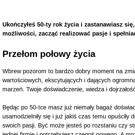
Ukończyłeś 50-ty rok życia i zastanawiasz się
,
możliwości, zacząć realizować pasje i spełni
Przełom połowy życia
Wbrew pozorom to bardzo dobry moment na zmian
wartościowych, ekscytujących i dających ogromną 
marzeń. Twoje doświadczenie, wiedza i dojrzało
Będąc po 50-tce masz już niemały bagaż doświad
usamodzielniły się i już jakiś czas temu opuści
swoich pasji. Być może jesteś po rozstaniu czy st
jednej firmie i potrzebujesz czegoś nowego. A m