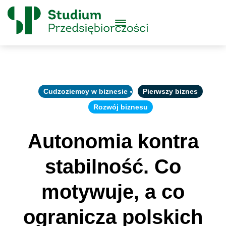
Skip to content
Główne
Menu
Logo
Cudzoziemcy w biznesie
Pierwszy biznes
Rozwój biznesu
Autonomia kontra
stabilność. Co
motywuje, a co
ogranicza polskich