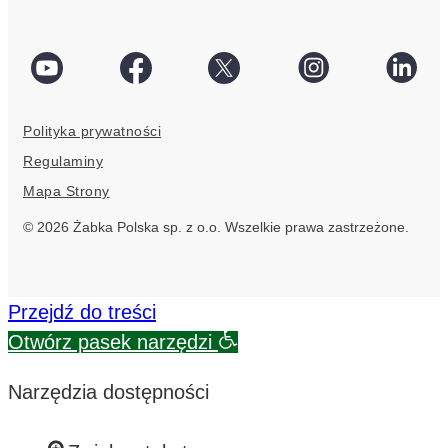
social
Facebook
Twitter
Instagram
Linke
link
social
social
social
socia
Polityka prywatności
link
link
link
link
Regulaminy
Mapa Strony
© 2026 Żabka Polska sp. z o.o. Wszelkie prawa zastrzeżone.
Przejdź do treści
Otwórz pasek narzędzi
Narzędzia dostępności