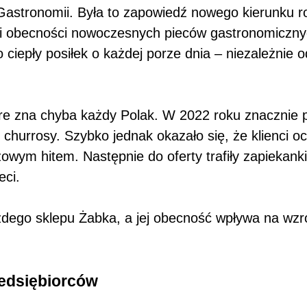
tronomii. Była to zapowiedź nowego kierunku rozwo
ęki obecności nowoczesnych pieców gastronomiczny
epły posiłek o każdej porze dnia – niezależnie od
re zna chyba każdy Polak. W 2022 roku znacznie p
y churrosy. Szybko jednak okazało się, że klienci 
ym hitem. Następnie do oferty trafiły zapiekanki, 
ieci.
ażdego sklepu Żabka, a jej obecność wpływa na wz
zedsiębiorców