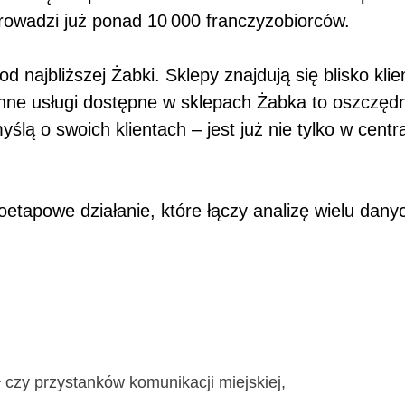
rowadzi już ponad 10 000 franczyzobiorców.
d najbliższej Żabki. Sklepy znajdują się blisko kli
y inne usługi dostępne w sklepach Żabka to oszcz
yślą o swoich klientach – jest już nie tylko w centr
eloetapowe działanie, które łączy analizę wielu d
ł czy przystanków komunikacji miejskiej,