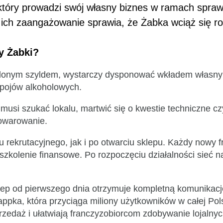
który prowadzi swój własny biznes w ramach spr
ich zaangażowanie sprawia, że Żabka wciąż się roz
zy Żabki?
elonym szyldem, wystarczy dysponować wkładem własnym
apojów alkoholowych.
 musi szukać lokalu, martwić się o kwestie techniczne 
atowarowanie.
u rekrutacyjnego, jak i po otwarciu sklepu. Każdy nowy
 szkolenie finansowe. Po rozpoczęciu działalności sieć 
.
lep od pierwszego dnia otrzymuje kompletną komunikacj
Żappka, która przyciąga miliony użytkowników w całej Po
zedaż i ułatwiają franczyzobiorcom zdobywanie lojalnyc