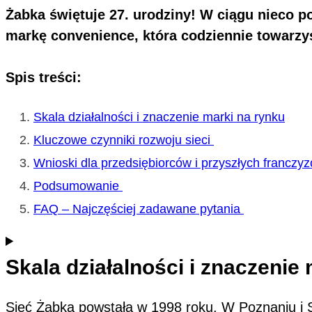
Żabka świętuje 27. urodziny! W ciągu nieco p
markę convenience, która codziennie towarzy
Spis treści:
Skala działalności i znaczenie marki na rynku
Kluczowe czynniki rozwoju sieci
Wnioski dla przedsiębiorców i przyszłych franczy
Podsumowanie
FAQ – Najczęściej zadawane pytania
Skala działalności i znaczenie
Sieć Żabka powstała w 1998 roku. W Poznaniu i 