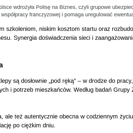
Polsce wdrożyła Polisę na Biznes, czyli grupowe ubez
iu współpracy franczyzowej i pomaga uregulować ewent
m szkoleniom, niskim kosztom startu oraz rozbud
esu. Synergia doświadczenia sieci i zaangażowani
ta
lepy są dosłownie „pod ręką” – w drodze do pracy, 
anych i potrzeb mieszkańców. Według badań Grupy 
.
na, ale też autentycznie obecna w codziennym życi
lację po ciężkim dniu.