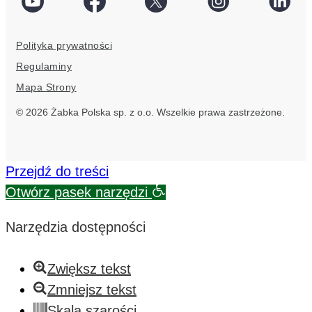
social
Facebook
Twitter
Instagram
Linke
link
social
social
social
socia
Polityka prywatności
link
link
link
link
Regulaminy
Mapa Strony
© 2026 Żabka Polska sp. z o.o. Wszelkie prawa zastrzeżone.
Przejdź do treści
Otwórz pasek narzędzi
Narzędzia dostępności
Zwiększ tekst
Zmniejsz tekst
Skala szarości