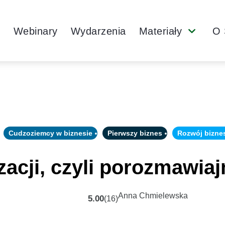
Main
y
Webinary
Wydarzenia
Materiały
O 
Submenu
Navigation
Cudzoziemcy w biznesie
Pierwszy biznes
Rozwój bizne
zacji, czyli porozmawiaj
Anna Chmielewska
5.00
(16)