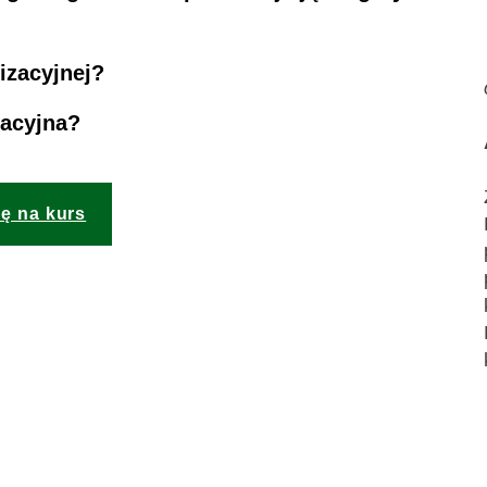
izacyjnej?
zacyjna?
ię na kurs