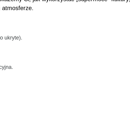
j atmosferze.
 ukryte).
cyjna.