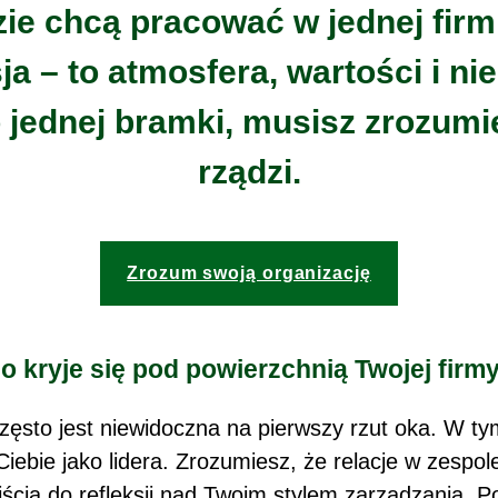
ie chcą pracować w jednej firmi
ja – to atmosfera, wartości i ni
 jednej bramki, musisz zrozumie
rządzi.
Zrozum swoją organizację
o kryje się pod powierzchnią Twojej firm
zęsto jest niewidoczna na pierwszy rzut oka. W ty
Ciebie jako lidera. Zrozumiesz, że relacje w zespol
jścia do refleksji nad Twoim stylem zarządzania. 