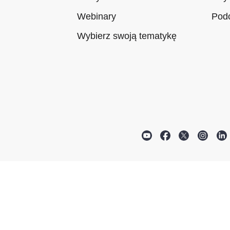
Webinary
Pod
Wybierz swoją tematykę
social
Facebook
Twitter
Inst
link
social
social
socia
link
link
link
l