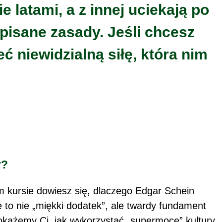
e latami, a z innej uciekają po
episane zasady. Jeśli chcesz
ć niewidzialną siłę, która nim
y?
m kursie dowiesz się, dlaczego Edgar Schein
e to nie „miękki dodatek”, ale twardy fundament
Pokażemy Ci, jak wykorzystać „supermoce” kultury,