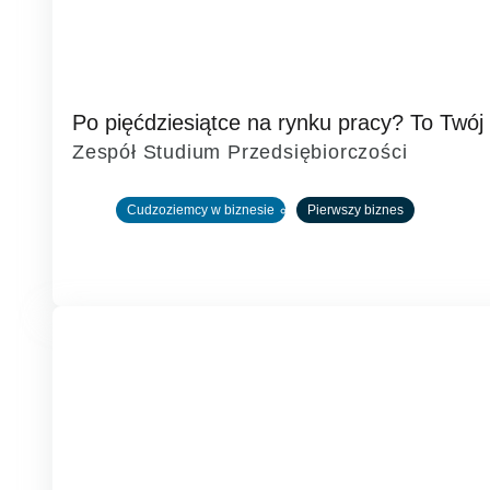
Czytaj
Po pięćdziesiątce na rynku pracy? To Tw
więcej
Zespół Studium Przedsiębiorczości
o
Cudzoziemcy w biznesie
Pierwszy biznes