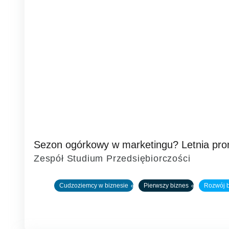
Czytaj
Sezon ogórkowy w marketingu? Letnia promo
więcej
Zespół Studium Przedsiębiorczości
o
Cudzoziemcy w biznesie
Pierwszy biznes
Rozwój 