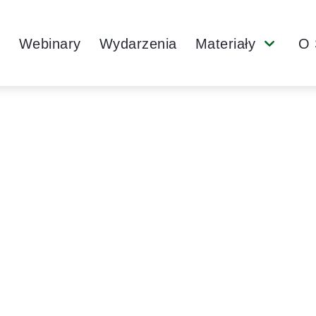
Main
y
Webinary
Wydarzenia
Materiały
O 
Submenu
Navigation