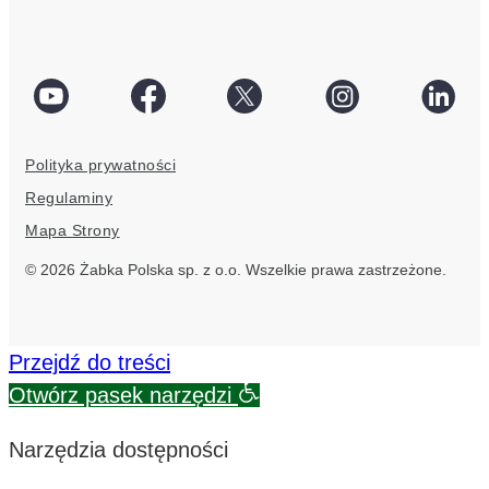
social
Facebook
Twitter
Instagram
Linke
link
social
social
social
socia
Polityka prywatności
link
link
link
link
Regulaminy
Mapa Strony
© 2026 Żabka Polska sp. z o.o. Wszelkie prawa zastrzeżone.
Przejdź do treści
Otwórz pasek narzędzi
Narzędzia dostępności