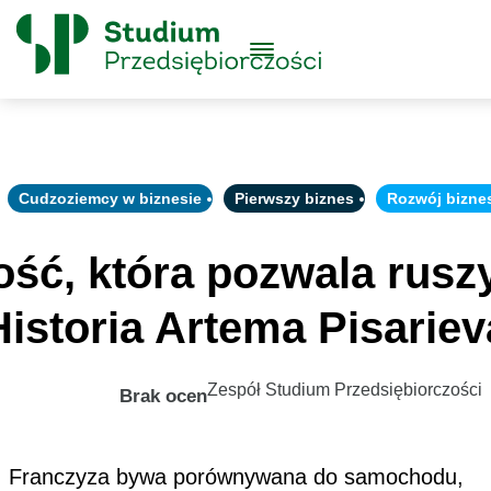
Skip to content
Główne
Menu
Logo
Cudzoziemcy w biznesie
Pierwszy biznes
Rozwój bizne
ość, która pozwala ruszy
Historia Artema Pisariev
Zespół Studium Przedsiębiorczości
Brak ocen
Franczyza bywa porównywana do samochodu,