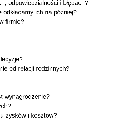
ch, odpowiedzialności i błędach?
e odkładamy ich na później?
w firmie?
 decyzje?
nie od relacji rodzinnych?
est wynagrodzenie?
nych?
ału zysków i kosztów?