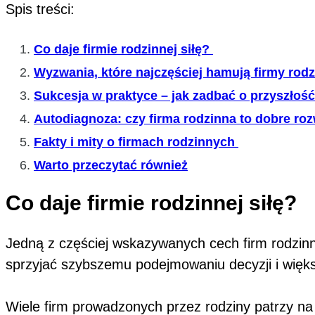
Spis treści:
Co daje firmie rodzinnej siłę?
Wyzwania, które najczęściej hamują firmy rodz
Sukcesja w praktyce – jak zadbać o przyszłość
Autodiagnoza: czy firma rodzinna to dobre roz
Fakty i mity o firmach rodzinnych
Warto przeczytać również
Co daje firmie rodzinnej siłę?
Jedną z częściej wskazywanych cech firm rodzin
sprzyjać szybszemu podejmowaniu decyzji i więks
Wiele firm prowadzonych przez rodziny patrzy na b