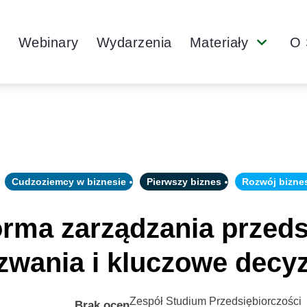
Main
y
Webinary
Wydarzenia
Materiały
O 
Submenu
Navigation
Cudzoziemcy w biznesie
Pierwszy biznes
Rozwój bizne
orma zarządzania przed
zwania i kluczowe decy
Zespół Studium Przedsiębiorczości
Brak ocen