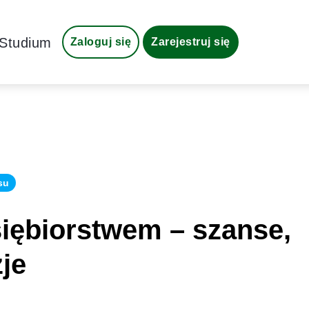
Studium
Zaloguj się
Zarejestruj się
su
siębiorstwem – szanse,
zje