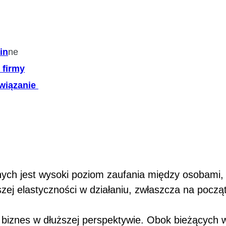
in
ne
 firmy
wiązanie
nych jest wysoki poziom zaufania między osobami,
zej elastyczności w działaniu, zwłaszcza na począ
iznes w dłuższej perspektywie. Obok bieżących wyn