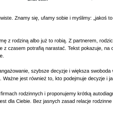
ywiste. Znamy się, ufamy sobie i myślimy: „jakoś 
irmę z rodziną albo już to robią. Z partnerem, rodz
tóre z czasem potrafią narastać. Tekst pokazuje, n
ne.
gażowanie, szybsze decyzje i większa swoboda w d
Ważne jest również to, kto podejmuje decyzje i ja
rmach rodzinnych i proponujemy krótką autodiagn
est dla Ciebie. Bez jasnych zasad relacje rodzinn