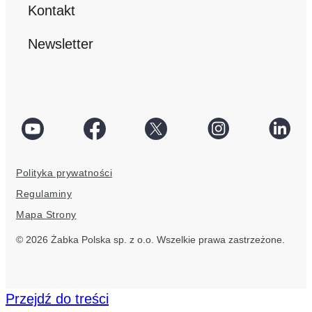
Kontakt
Newsletter
social
Facebook
Twitter
Instagram
Linke
link
social
social
social
socia
Polityka prywatności
link
link
link
link
Regulaminy
Mapa Strony
© 2026 Żabka Polska sp. z o.o. Wszelkie prawa zastrzeżone.
Przejdź do treści