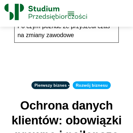
Skip to content
Główne
Menu
Logo
Po czym poznać że przyszedł czas
na zmiany zawodowe
Pierwszy biznes
Rozwój biznesu
Ochrona danych
klientów: obowiązki