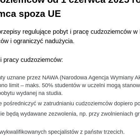
emca spoza UE
episy regulujące pobyt i pracę cudzoziemców w Po
ów i ograniczyć nadużycia.
u i pracy cudzoziemców:
nty uznane przez NAWA (Narodowa Agencja Wymiany Akad
no limit – maks. 50% studentów w uczelni mogą stano
pobytu wydanej na studia.
 pośredniczyć w zatrudnianiu cudzoziemców dopiero po 2
 nie będą wydawane zezwolenia, np. przy zwolnieniach g
wykwalifikowanych specjalistów z państw trzecich.