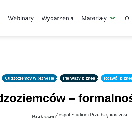
Main
y
Webinary
Wydarzenia
Materiały
O 
Submenu
Navigation
Cudzoziemcy w biznesie
Pierwszy biznes
Rozwój bizne
dzoziemców – formalnoś
Zespół Studium Przedsiębiorczości
Brak ocen