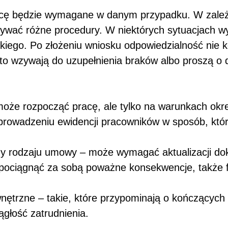
racę będzie wymagane w danym przypadku. W zależn
ać różne procedury. W niektórych sytuacjach wys
zkiego. Po złożeniu wniosku odpowiedzialność nie
o wzywają do uzupełnienia braków albo proszą o
może rozpocząć pracę, ale tylko na warunkach ok
prowadzeniu ewidencji pracowników w sposób, który
czy rodzaju umowy – może wymagać aktualizacji d
i pociągnąć za sobą poważne konsekwencje, także 
nętrzne – takie, które przypominają o kończących 
głość zatrudnienia.