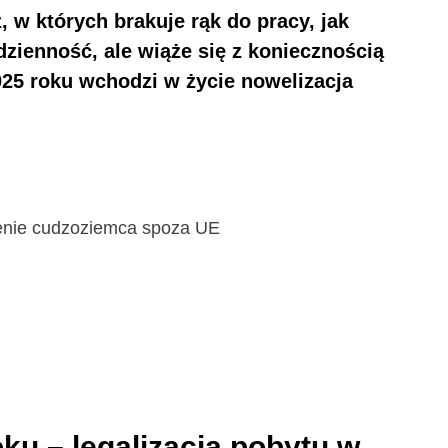
 w których brakuje rąk do pracy, jak
zienność, ale wiąże się z koniecznością
2025 roku wchodzi w życie nowelizacja
ienie cudzoziemca spoza UE
u – legalizacja pobytu w