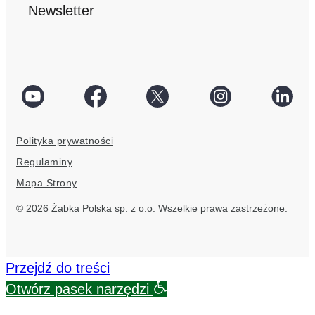
Newsletter
social
Facebook
Twitter
Instagram
Linke
link
social
social
social
socia
Polityka prywatności
link
link
link
link
Regulaminy
Mapa Strony
© 2026 Żabka Polska sp. z o.o. Wszelkie prawa zastrzeżone.
Przejdź do treści
Otwórz pasek narzędzi