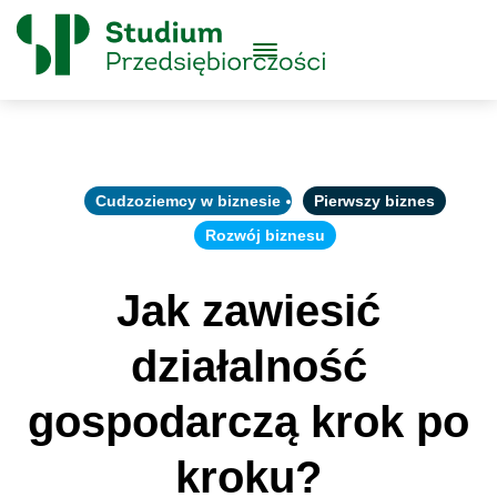
Skip to content
Główne
Menu
Logo
Cudzoziemcy w biznesie
Pierwszy biznes
Rozwój biznesu
Jak zawiesić
działalność
gospodarczą krok po
kroku?